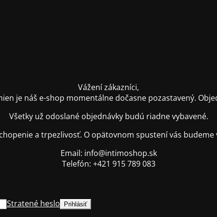
Vážení zákazníci,
ien je náš e-shop momentálne dočasne pozastavený. Objednáv
Všetky už odoslané objednávky budú riadne vybavené.
hopenie a trpezlivosť. O opätovnom spustení vás budeme 
Email: info@intimoshop.sk
Telefón: +421 915 789 083
Stratené heslo