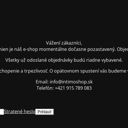
Vážení zákazníci,
ien je náš e-shop momentálne dočasne pozastavený. Objednáv
Všetky už odoslané objednávky budú riadne vybavené.
hopenie a trpezlivosť. O opätovnom spustení vás budeme 
Email: info@intimoshop.sk
Telefón: +421 915 789 083
Stratené heslo