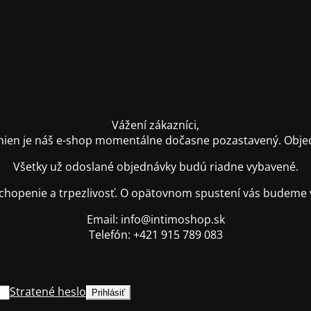
Vážení zákazníci,
ien je náš e-shop momentálne dočasne pozastavený. Objednáv
Všetky už odoslané objednávky budú riadne vybavené.
hopenie a trpezlivosť. O opätovnom spustení vás budeme 
Email: info@intimoshop.sk
Telefón: +421 915 789 083
Stratené heslo