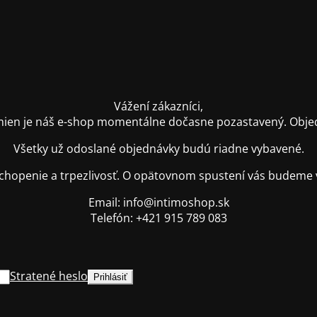
Vážení zákazníci,
ien je náš e-shop momentálne dočasne pozastavený. Objednáv
Všetky už odoslané objednávky budú riadne vybavené.
hopenie a trpezlivosť. O opätovnom spustení vás budeme 
Email: info@intimoshop.sk
Telefón: +421 915 789 083
Stratené heslo