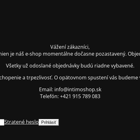
Vážení zákazníci,
ien je náš e-shop momentálne dočasne pozastavený. Objednáv
Všetky už odoslané objednávky budú riadne vybavené.
hopenie a trpezlivosť. O opätovnom spustení vás budeme 
Email: info@intimoshop.sk
Telefón: +421 915 789 083
Stratené heslo