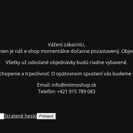
Vážení zákazníci,
ien je náš e-shop momentálne dočasne pozastavený. Objednáv
Všetky už odoslané objednávky budú riadne vybavené.
hopenie a trpezlivosť. O opätovnom spustení vás budeme 
Email: info@intimoshop.sk
Telefón: +421 915 789 083
Stratené heslo