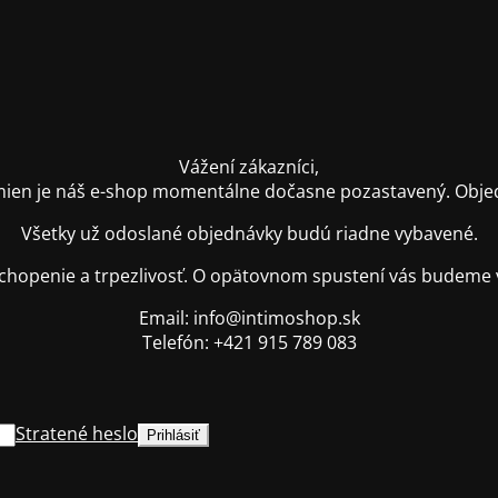
Vážení zákazníci,
ien je náš e-shop momentálne dočasne pozastavený. Objednáv
Všetky už odoslané objednávky budú riadne vybavené.
hopenie a trpezlivosť. O opätovnom spustení vás budeme 
Email: info@intimoshop.sk
Telefón: +421 915 789 083
Stratené heslo