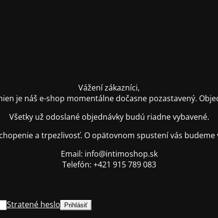
Vážení zákazníci,
ien je náš e-shop momentálne dočasne pozastavený. Objednáv
Všetky už odoslané objednávky budú riadne vybavené.
hopenie a trpezlivosť. O opätovnom spustení vás budeme 
Email: info@intimoshop.sk
Telefón: +421 915 789 083
Stratené heslo